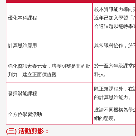
校本資訊能力導向
優化本科課程
近年已加入學習「
A
合適課題以翻轉學
計算思維應用
與常識科協作，於
強化資訊素養元素，培養明辨是非的批
於一至六年級課堂
判力，建立正面價值觀
科技。
除正規課程外，在
發揮潛能課程
的
計算思維
能力。
邀請不同機構為學
全方位學習活動
網的態度。
(三) 活動剪影：