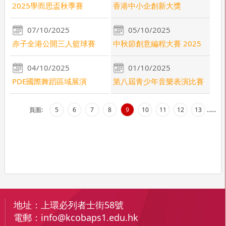
2025學而思盃秋季賽
香港中小企創新大獎
07/10/2025
05/10/2025
赤子全港公開三人籃球賽
中秋節創意編程大賽 2025
04/10/2025
01/10/2025
PDE國際舞蹈區域展演
第八屆青少年音樂表演比賽
頁面:
5
6
7
8
9
10
11
12
13
…
…
地址：
上環必列者士街58號
電郵：
info@kcobaps1.edu.hk